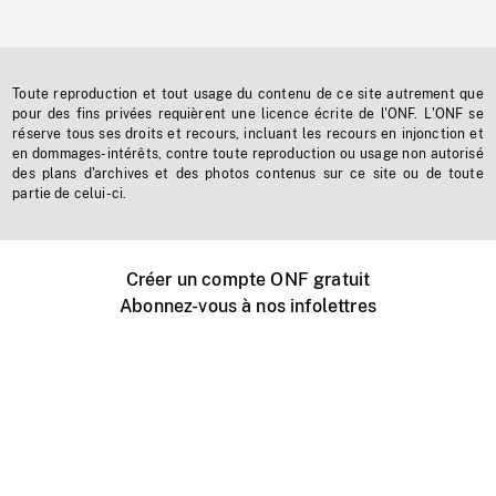
Toute reproduction et tout usage du contenu de ce site autrement que
pour des fins privées requièrent une licence écrite de l'ONF. L'ONF se
réserve tous ses droits et recours, incluant les recours en injonction et
en dommages-intérêts, contre toute reproduction ou usage non autorisé
des plans d'archives et des photos contenus sur ce site ou de toute
partie de celui-ci.
Créer un compte ONF gratuit
Abonnez-vous à nos infolettres
Événements ONF près de chez vous
Créer avec l’ONF
Organiser une projection publique
À propos de ce site
Centre d'aide