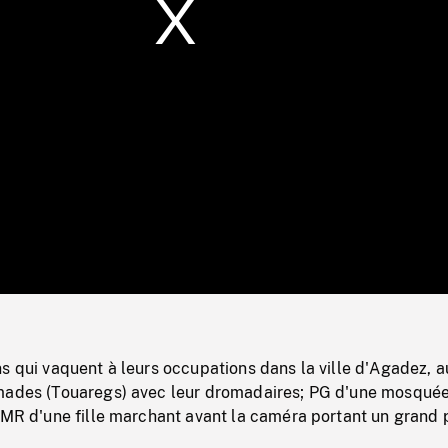
/
Loaded
:
Mute
0%
s qui vaquent à leurs occupations dans la ville d'Agadez, a
mades (Touaregs) avec leur dromadaires; PG d'une mosqué
PMR d'une fille marchant avant la caméra portant un grand 