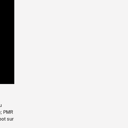
Playback
Rate
u
e; PMR
pot sur