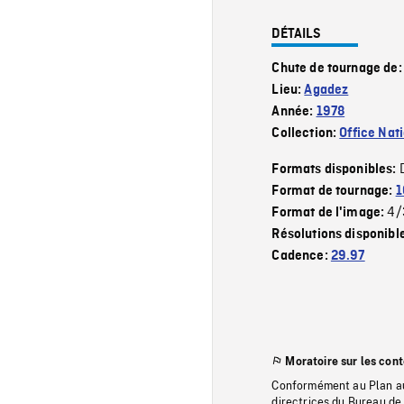
DÉTAILS
Chute de tournage de
Lieu:
Agadez
Année:
1978
Collection:
Office Nat
Formats disponibles:
Format de tournage:
1
4/
Format de l'image:
Résolutions disponibl
Cadence:
29.97
Moratoire sur les con
Conformément au Plan au
directrices du Bureau de 