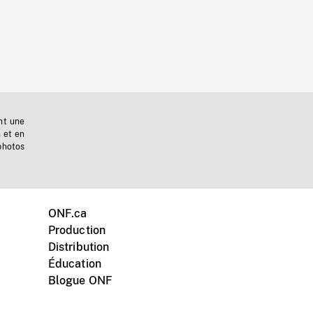
nt une
n et en
photos
ONF.ca
Production
Distribution
Éducation
Blogue ONF