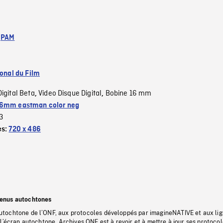
:
PAM
ional du Film
Digital Beta
Video Disque Digital
Bobine 16 mm
,
,
6mm eastman color neg
3
es:
720 x 486
tenus autochtones
tochtone de l’ONF, aux protocoles développés par imagineNATIVE et aux li
l’écran autochtone, Archives ONF est à revoir et à mettre à jour ses protoco