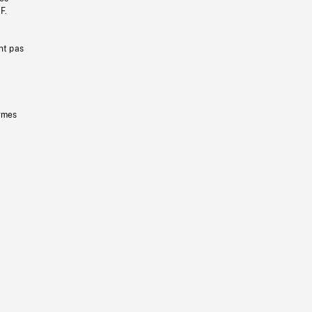
F.
nt pas
ermes