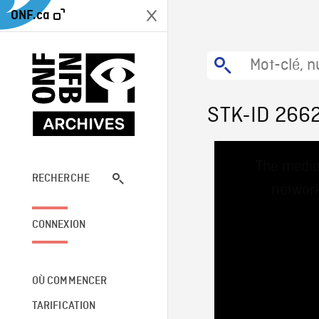
ONF.ca
STK-ID 266
This
The media
is
a
RECHERCHE
network
modal
window.
CONNEXION
OÙ COMMENCER
TARIFICATION