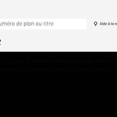
Aide à la 
2
 could not be loaded, either because the server or
 failed or because the format is not supported.