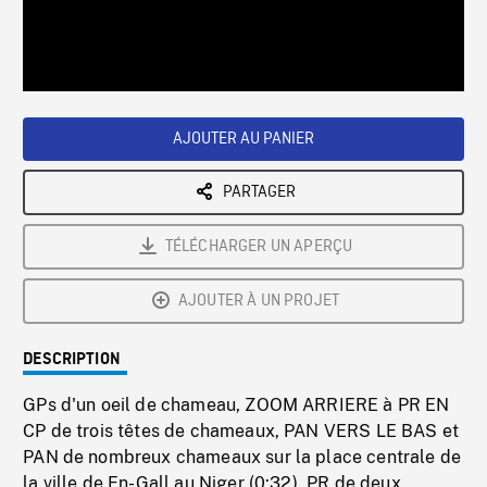
/
Loaded
:
Playback
0%
Rate
AJOUTER AU PANIER
PARTAGER
TÉLÉCHARGER UN APERÇU
AJOUTER À UN PROJET
DESCRIPTION
GPs d'un oeil de chameau, ZOOM ARRIERE à PR EN
CP de trois têtes de chameaux, PAN VERS LE BAS et
PAN de nombreux chameaux sur la place centrale de
la ville de En-Gall au Niger (0:32). PR de deux