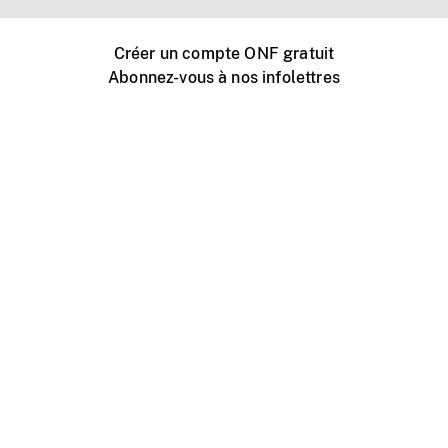
Créer un compte ONF gratuit
Abonnez-vous à nos infolettres
Événements ONF près de chez vous
Créer avec l’ONF
Organiser une projection publique
À propos de ce site
Centre d'aide
Contactez-nous
Espace Média
Emplois
ONF.ca
Production
Distribution