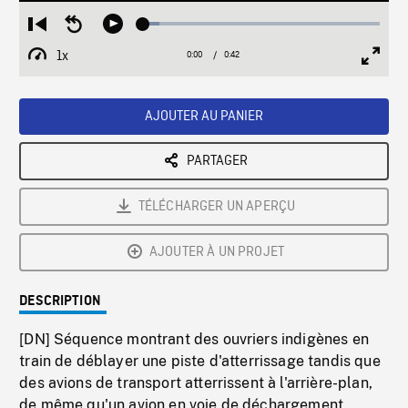
Loaded
:
Restart
Seek
Play
6.95%
from
backward
1x
0:00
Current
0:42
Duration
/
beginning
10
Playback
Full
Time
seconds
Rate
Scree
AJOUTER AU PANIER
PARTAGER
TÉLÉCHARGER UN APERÇU
AJOUTER À UN PROJET
DESCRIPTION
[DN] Séquence montrant des ouvriers indigènes en
train de déblayer une piste d'atterrissage tandis que
des avions de transport atterrissent à l'arrière-plan,
de même qu'un avion en voie de déchargement.