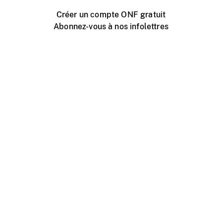
Créer un compte ONF gratuit
Abonnez-vous à nos infolettres
Événements ONF près de chez vous
Créer avec l’ONF
Organiser une projection publique
À propos de ce site
Centre d'aide
Contactez-nous
Espace Média
Emplois
ONF.ca
Production
Distribution
Éducation