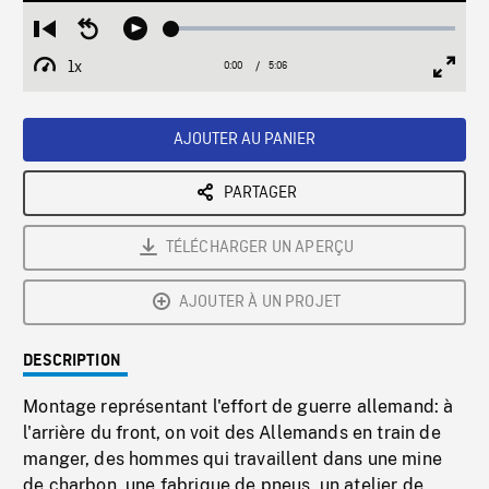
Loaded
:
Restart
Seek
Play
1.05%
from
backward
1x
0:00
Current
5:06
Duration
/
beginning
10
Playback
Full
Time
seconds
Rate
Scree
AJOUTER AU PANIER
PARTAGER
TÉLÉCHARGER UN APERÇU
AJOUTER À UN PROJET
DESCRIPTION
Montage représentant l'effort de guerre allemand: à
l'arrière du front, on voit des Allemands en train de
manger, des hommes qui travaillent dans une mine
de charbon, une fabrique de pneus, un atelier de