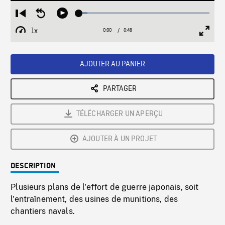
Loaded
:
Restart
Seek
Play
6.44%
from
backward
1x
0:00
Current
0:48
Duration
/
beginning
10
Playback
Full
Time
seconds
Rate
Scree
AJOUTER AU PANIER
PARTAGER
TÉLÉCHARGER UN APERÇU
AJOUTER À UN PROJET
DESCRIPTION
Plusieurs plans de l'effort de guerre japonais, soit
l'entraînement, des usines de munitions, des
chantiers navals.