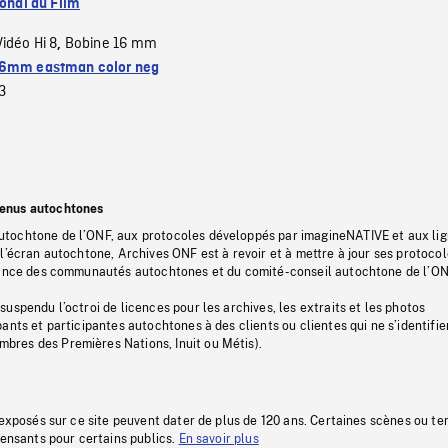
ional du Film
Vidéo Hi 8
Bobine 16 mm
,
6mm eastman color neg
3
tenus autochtones
tochtone de l’ONF, aux protocoles développés par imagineNATIVE et aux li
l’écran autochtone, Archives ONF est à revoir et à mettre à jour ses protoco
stance des communautés autochtones et du comité-conseil autochtone de l’ON
uspendu l’octroi de licences pour les archives, les extraits et les photos
ants et participantes autochtones à des clients ou clientes qui ne s’identifie
res des Premières Nations, Inuit ou Métis).
 exposés sur ce site peuvent dater de plus de 120 ans. Certaines scènes ou t
fensants pour certains publics.
En savoir plus