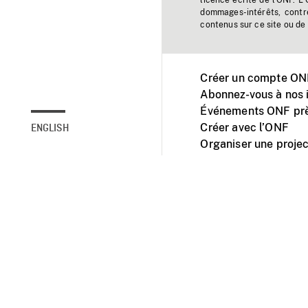
licence écrite de l'ONF. L
dommages-intérêts, contr
contenus sur ce site ou de 
Créer un compte ONF
Abonnez-vous à nos i
Événements ONF prè
Créer avec l’ONF
ENGLISH
Organiser une projec
Facebook
Youtube
L'ONF sur mobile et 