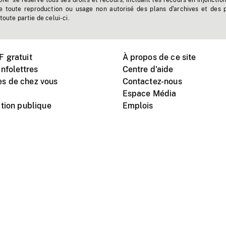
'ONF se réserve tous ses droits et recours, incluant les recours en injonctio
e toute reproduction ou usage non autorisé des plans d'archives et des 
toute partie de celui-ci.
 gratuit
À propos de ce site
nfolettres
Centre d'aide
s de chez vous
Contactez-nous
Espace Média
tion publique
Emplois
Instagram
Vimeo
X
télé