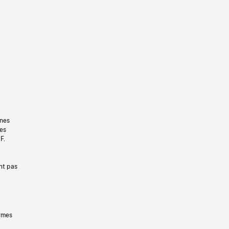
gnes
les
F.
nt pas
ermes