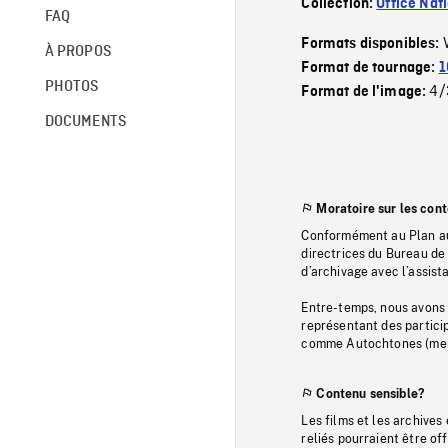
Collection:
Office Nat
FAQ
Formats disponibles:
À PROPOS
Format de tournage:
1
PHOTOS
4/
Format de l'image:
DOCUMENTS
Moratoire sur les con
Conformément au Plan au
directrices du Bureau de 
d’archivage avec l’assi
Entre-temps, nous avons s
représentant des particip
comme Autochtones (memb
Contenu sensible?
Les films et les archives
reliés pourraient être of