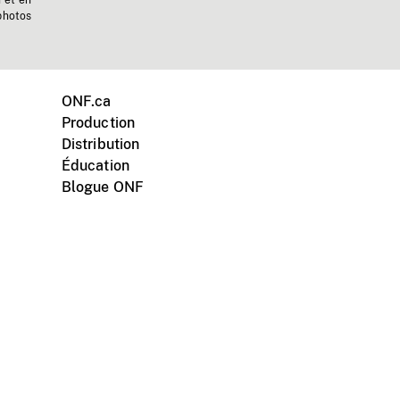
n et en
photos
ONF.ca
Production
Distribution
Éducation
Blogue ONF