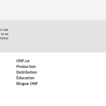
nt une
n et en
photos
ONF.ca
Production
Distribution
Éducation
Blogue ONF