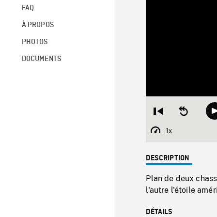
FAQ
À PROPOS
PHOTOS
DOCUMENTS
Restart
Seek
from
backward
beginning
10
1x
Playback
seconds
Rate
DESCRIPTION
Plan de deux chasse
l'autre l'étoile amér
DÉTAILS