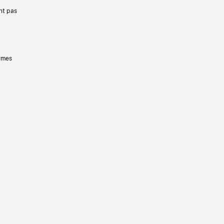
nt pas
ermes