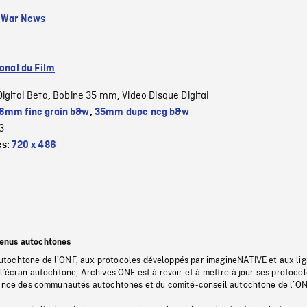
:
War News
ional du Film
Digital Beta
Bobine 35 mm
Video Disque Digital
,
,
6mm fine grain b&w
,
35mm dupe neg b&w
3
es:
720 x 486
tenus autochtones
tochtone de l’ONF, aux protocoles développés par imagineNATIVE et aux li
l’écran autochtone, Archives ONF est à revoir et à mettre à jour ses protoco
stance des communautés autochtones et du comité-conseil autochtone de l’ON