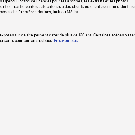
uspendu l’octroi de licences pour les archives, les extraits et les photos
ants et participantes autochtones à des clients ou clientes qui ne s’identifie
res des Premières Nations, Inuit ou Métis).
 exposés sur ce site peuvent dater de plus de 120 ans. Certaines scènes ou t
fensants pour certains publics.
En savoir plus