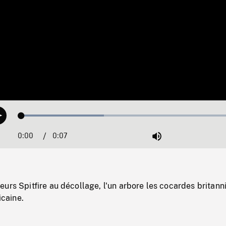
Loaded
:
Play
36.76%
0:00
Current
0:07
Duration
/
Mute
Time
urs Spitfire au décollage, l'un arbore les cocardes britann
icaine.