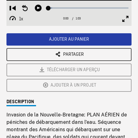
Loaded
:
Restart
Seek
Play
4.60%
from
backward
1x
0:00
Current
1:03
Duration
/
beginning
10
Playback
Full
Time
seconds
Rate
Scree
AJOUTER AU PANIER
PARTAGER
TÉLÉCHARGER UN APERÇU
AJOUTER À UN PROJET
DESCRIPTION
Invasion de la Nouvelle-Bretagne: PLAN AÉRIEN de
péniches de débarquement dans l'eau. Séquence
montrant des Américains qui débarquent sur une
plage du Pacifique, des soldats qui courent devant