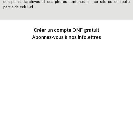
des plans d'archives et des photos contenus sur ce site ou de toute
partie de celui-ci.
Créer un compte ONF gratuit
Abonnez-vous à nos infolettres
Événements ONF près de chez vous
Créer avec l’ONF
Organiser une projection publique
À propos de ce site
Centre d'aide
Contactez-nous
Espace Média
Emplois
ONF.ca