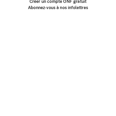
Créer un compte ONF gratuit
Abonnez-vous à nos infolettres
Événements ONF près de chez vous
Créer avec l’ONF
Organiser une projection publique
À propos de ce site
Centre d'aide
Contactez-nous
Espace Média
Emplois
ONF.ca
Production
Distribution
Éducation
Blogue ONF