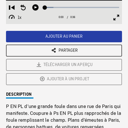
Loaded
:
Restart
Seek
Play
11.46%
from
backward
1x
0:00
Current
0:36
Duration
/
beginning
10
Playback
Full
Time
seconds
Rate
Scree
AJOUTER AU PANIER
PARTAGER
TÉLÉCHARGER UN APERÇU
AJOUTER À UN PROJET
DESCRIPTION
P EN PL d'une grande foule dans une rue de Paris qui
manifeste. Coupure à Ps EN PL plus rapprochés de la
foule remplissant le champ. Plans d'émeutes à Paris,
de personnes battues, de voitures renversées.