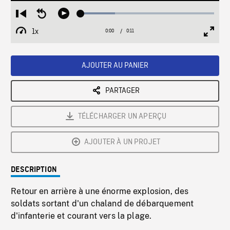
Loaded
:
Restart
Seek
Play
25.77%
from
backward
1x
0:00
Current
0:11
Duration
/
beginning
10
Playback
Full
Time
seconds
Rate
Scree
AJOUTER AU PANIER
PARTAGER
TÉLÉCHARGER UN APERÇU
AJOUTER À UN PROJET
DESCRIPTION
Retour en arrière à une énorme explosion, des
soldats sortant d'un chaland de débarquement
d'infanterie et courant vers la plage.