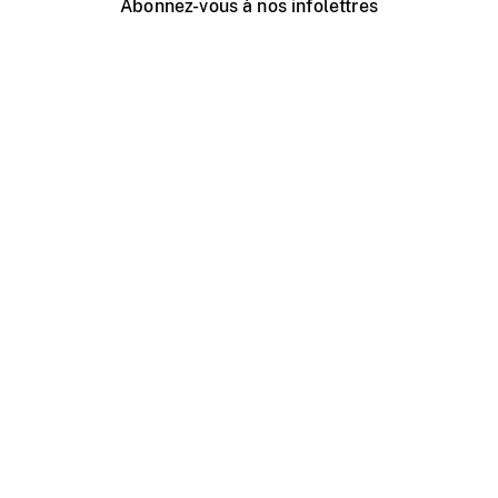
Abonnez-vous à nos infolettres
Événements ONF près de chez vous
Créer avec l’ONF
Organiser une projection publique
À propos de ce site
Centre d'aide
Contactez-nous
Espace Média
Emplois
ONF.ca
Production
Distribution
Éducation
Blogue ONF