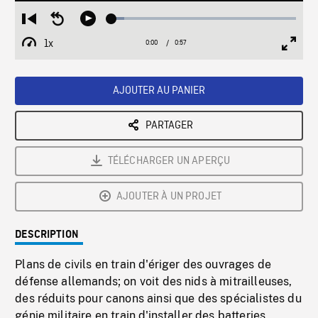
Loaded
:
Restart
Seek
Play
6.78%
from
backward
1x
0:00
Current
0:57
Duration
/
beginning
10
Playback
Full
Time
seconds
Rate
Scree
AJOUTER AU PANIER
PARTAGER
TÉLÉCHARGER UN APERÇU
AJOUTER À UN PROJET
DESCRIPTION
Plans de civils en train d'ériger des ouvrages de
défense allemands; on voit des nids à mitrailleuses,
des réduits pour canons ainsi que des spécialistes du
génie militaire en train d'installer des batteries