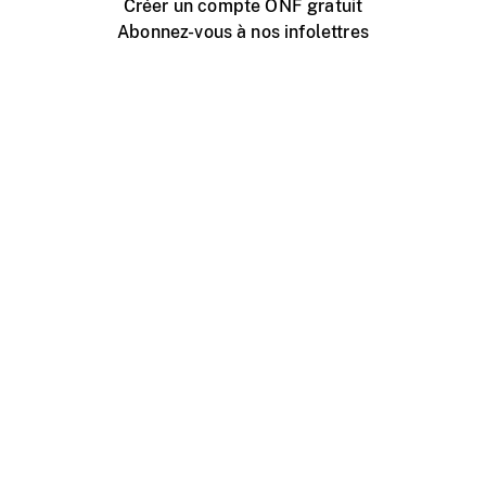
Créer un compte ONF gratuit
Abonnez-vous à nos infolettres
Événements ONF près de chez vous
Créer avec l’ONF
Organiser une projection publique
À propos de ce site
Centre d'aide
Contactez-nous
Espace Média
Emplois
ONF.ca
Production
Distribution
Éducation
Blogue ONF