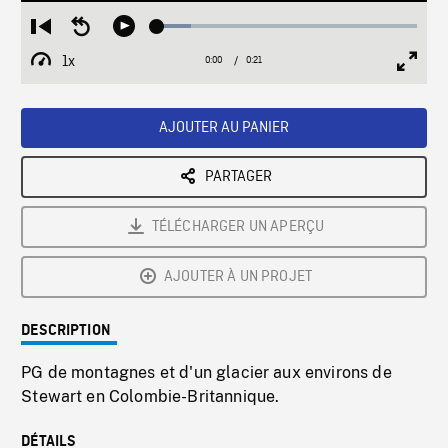
Loaded
:
Restart
Seek
Play
13.15%
from
backward
1x
0:00
Current
0:21
Duration
/
beginning
10
Playback
Full
Time
seconds
Rate
Scree
AJOUTER AU PANIER
PARTAGER
TÉLÉCHARGER UN APERÇU
AJOUTER À UN PROJET
DESCRIPTION
PG de montagnes et d'un glacier aux environs de
Stewart en Colombie-Britannique.
DÉTAILS