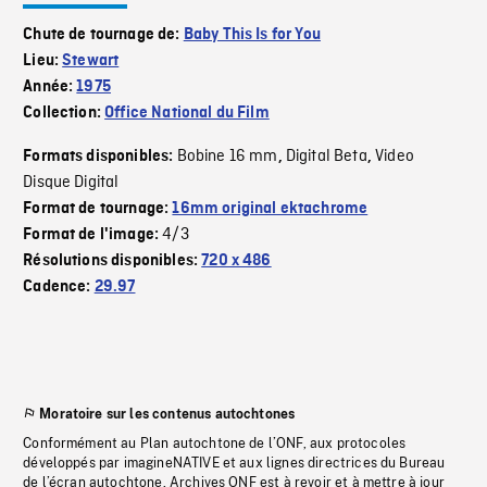
Chute de tournage de:
Baby This Is for You
Lieu:
Stewart
Année:
1975
Collection:
Office National du Film
Bobine 16 mm
Digital Beta
Video
Formats disponibles:
,
,
Disque Digital
Format de tournage:
16mm original ektachrome
4/3
Format de l'image:
Résolutions disponibles:
720 x 486
Cadence:
29.97
Moratoire sur les contenus autochtones
Conformément au Plan autochtone de l’ONF, aux protocoles
développés par imagineNATIVE et aux lignes directrices du Bureau
de l’écran autochtone, Archives ONF est à revoir et à mettre à jour