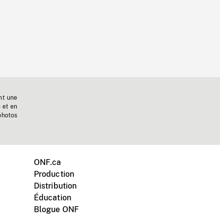
nt une
n et en
photos
ONF.ca
Production
Distribution
Éducation
Blogue ONF