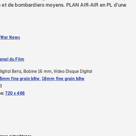
s et de bombardiers moyens. PLAN AIR-AIR en PL d'une
:
War News
ional du Film
Digital Beta
Bobine 16 mm
Video Disque Digital
,
,
5mm fine grain b&w
,
16mm fine grain b&w
3
es:
720 x 486