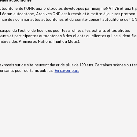
tenus autochtones
tochtone de l’ONF, aux protocoles développés par imagineNATIVE et aux li
l’écran autochtone, Archives ONF est à revoir et à mettre à jour ses protoco
stance des communautés autochtones et du comité-conseil autochtone de l’ON
uspendu l’octroi de licences pour les archives, les extraits et les photos
ants et participantes autochtones à des clients ou clientes qui ne s’identifie
res des Premières Nations, Inuit ou Métis).
 exposés sur ce site peuvent dater de plus de 120 ans. Certaines scènes ou t
fensants pour certains publics.
En savoir plus