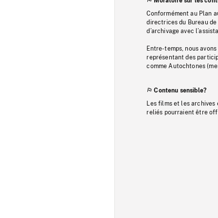
Moratoire sur les con
Conformément au Plan au
directrices du Bureau de 
d’archivage avec l’assi
Entre-temps, nous avons s
représentant des particip
comme Autochtones (memb
Contenu sensible?
Les films et les archives
reliés pourraient être of