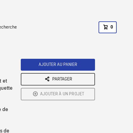
recherche
0
AJOUTER AU PANIER
PARTAGER
t et
quette
AJOUTER À UN PROJET
e de
s de