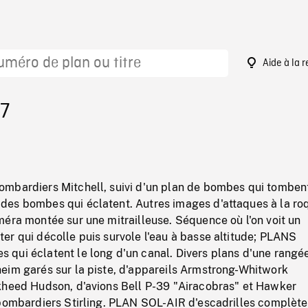
Aide à la 
27
mbardiers Mitchell, suivi d'un plan de bombes qui tomben
es bombes qui éclatent. Autres images d'attaques à la ro
éra montée sur une mitrailleuse. Séquence où l'on voit un
r qui décolle puis survole l'eau à basse altitude; PLANS
qui éclatent le long d'un canal. Divers plans d'une rangé
eim garés sur la piste, d'appareils Armstrong-Whitwork
kheed Hudson, d'avions Bell P-39 "Airacobras" et Hawker
 bombardiers Stirling. PLAN SOL-AIR d'escadrilles complète