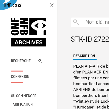
ONF.ca
STK-ID 272
DESCRIPTION
RECHERCHE
PLAN AIR-AIR de bo
d'un PLAN AERIEN d
CONNEXION
filmées par une cam
bombardier Lancaste
AERIENS de bombes 
bombardiers Bleinh
OÙ COMMENCER
"Whitleys", de Loc
TARIFICATION
"Hurricane", et de