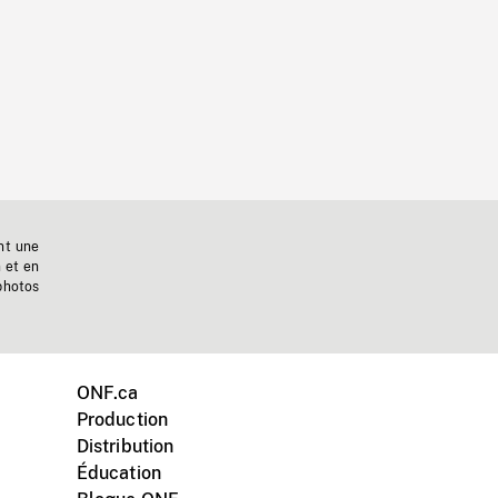
nt une
n et en
photos
ONF.ca
Production
Distribution
Éducation