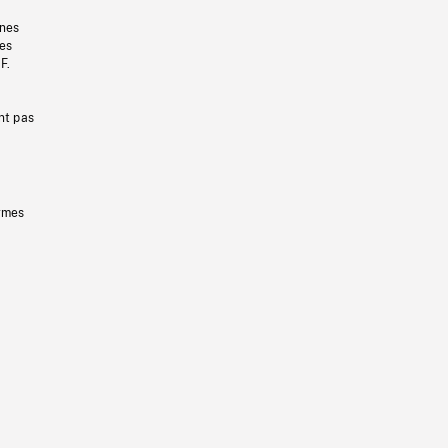
gnes
les
F.
nt pas
ermes