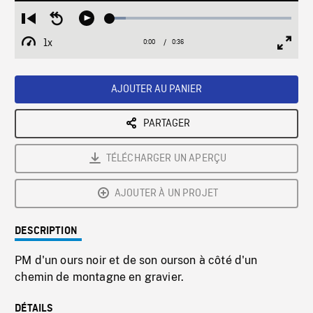
Loaded
:
Restart
Seek
Play
8.59%
from
backward
1x
0:00
Current
0:36
Duration
/
beginning
10
Playback
Full
Time
seconds
Rate
Scree
AJOUTER AU PANIER
PARTAGER
TÉLÉCHARGER UN APERÇU
AJOUTER À UN PROJET
DESCRIPTION
PM d'un ours noir et de son ourson à côté d'un
chemin de montagne en gravier.
DÉTAILS