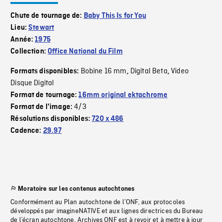
Chute de tournage de:
Baby This Is for You
Lieu:
Stewart
Année:
1975
Collection:
Office National du Film
Bobine 16 mm
Digital Beta
Video
Formats disponibles:
,
,
Disque Digital
Format de tournage:
16mm original ektachrome
4/3
Format de l'image:
Résolutions disponibles:
720 x 486
Cadence:
29.97
Moratoire sur les contenus autochtones
Conformément au Plan autochtone de l’ONF, aux protocoles
développés par imagineNATIVE et aux lignes directrices du Bureau
de l’écran autochtone, Archives ONF est à revoir et à mettre à jour