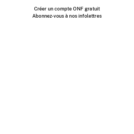
Créer un compte ONF gratuit
Abonnez-vous à nos infolettres
Événements ONF près de chez vous
Créer avec l’ONF
Organiser une projection publique
À propos de ce site
Centre d'aide
Contactez-nous
Espace Média
Emplois
ONF.ca
Production
Distribution
Éducation