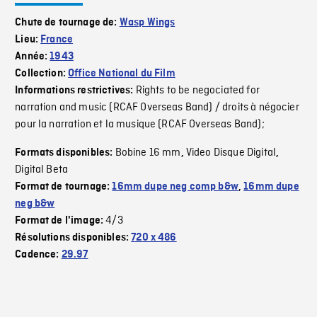
Chute de tournage de:
Wasp Wings
Lieu:
France
Année:
1943
Collection:
Office National du Film
Rights to be negociated for
Informations restrictives:
narration and music (RCAF Overseas Band) / droits à négocier
pour la narration et la musique (RCAF Overseas Band);
Bobine 16 mm
Video Disque Digital
Formats disponibles:
,
,
Digital Beta
Format de tournage:
16mm dupe neg comp b&w
,
16mm dupe
neg b&w
4/3
Format de l'image:
Résolutions disponibles:
720 x 486
Cadence:
29.97