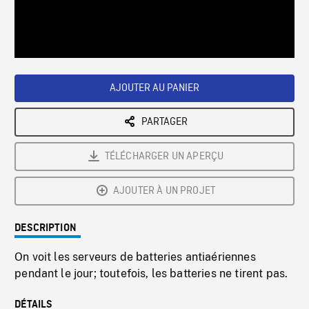
/
Loaded
:
Playback
0%
Rate
AJOUTER AU PANIER
PARTAGER
TÉLÉCHARGER UN APERÇU
AJOUTER À UN PROJET
DESCRIPTION
On voit les serveurs de batteries antiaériennes
pendant le jour; toutefois, les batteries ne tirent pas.
DÉTAILS