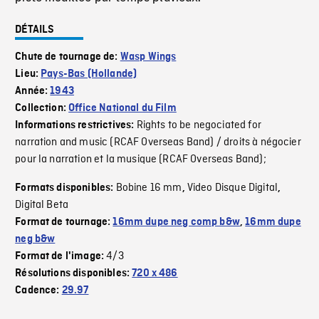
DÉTAILS
Chute de tournage de:
Wasp Wings
Lieu:
Pays-Bas (Hollande)
Année:
1943
Collection:
Office National du Film
Rights to be negociated for
Informations restrictives:
narration and music (RCAF Overseas Band) / droits à négocier
pour la narration et la musique (RCAF Overseas Band);
Bobine 16 mm
Video Disque Digital
Formats disponibles:
,
,
Digital Beta
Format de tournage:
16mm dupe neg comp b&w
,
16mm dupe
neg b&w
4/3
Format de l'image:
Résolutions disponibles:
720 x 486
Cadence:
29.97