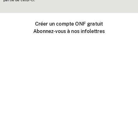
partie de celui-ci.
Créer un compte ONF gratuit
Abonnez-vous à nos infolettres
Événements ONF près de chez vous
Créer avec l’ONF
Organiser une projection publique
À propos de ce site
Centre d'aide
Contactez-nous
Espace Média
Emplois
ONF.ca
Production