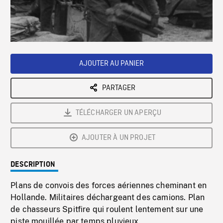
/
Loaded
:
Playback
0%
Rate
AJOUTER AU PANIER
PARTAGER
TÉLÉCHARGER UN APERÇU
AJOUTER À UN PROJET
DESCRIPTION
Plans de convois des forces aériennes cheminant en
Hollande. Militaires déchargeant des camions. Plan
de chasseurs Spitfire qui roulent lentement sur une
piste mouillée par temps pluvieux.