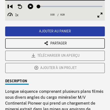
Loaded
:
Restart
Seek
Play
0.44%
from
backward
1x
0:00
Current
8:28
Duration
/
beginning
10
Playback
Full
Time
seconds
Rate
Scree
AJOUTER AU PANIER
PARTAGER
TÉLÉCHARGER UN APERÇU
AJOUTER À UN PROJET
DESCRIPTION
Longue séquence comprenant plusieurs plans filmés
sous divers angles du cargo minéralier M/V
Continental Pioneer qui prend un chargement de
minerai extrait dans les mines aux environs de