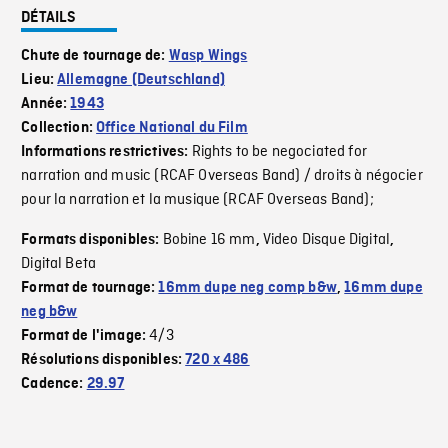
DÉTAILS
Chute de tournage de:
Wasp Wings
Lieu:
Allemagne (Deutschland)
Année:
1943
Collection:
Office National du Film
Rights to be negociated for
Informations restrictives:
narration and music (RCAF Overseas Band) / droits à négocier
pour la narration et la musique (RCAF Overseas Band);
Bobine 16 mm
Video Disque Digital
Formats disponibles:
,
,
Digital Beta
Format de tournage:
16mm dupe neg comp b&w
,
16mm dupe
neg b&w
4/3
Format de l'image:
Résolutions disponibles:
720 x 486
Cadence:
29.97