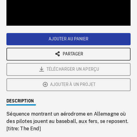
/
Loaded
:
Playback
0%
Rate
AJOUTER AU PANIER
PARTAGER
TÉLÉCHARGER UN APERÇU
AJOUTER À UN PROJET
DESCRIPTION
Séquence montrant un aérodrome en Allemagne où
des pilotes jouent au baseball, aux fers, se reposent.
[titre: The End]