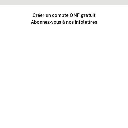
Créer un compte ONF gratuit
Abonnez-vous à nos infolettres
Événements ONF près de chez vous
Créer avec l’ONF
Organiser une projection publique
À propos de ce site
Centre d'aide
Contactez-nous
Espace Média
Emplois
ONF.ca
Production
Distribution