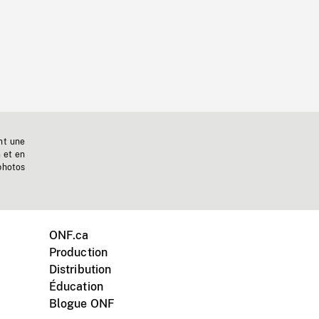
nt une
n et en
photos
ONF.ca
Production
Distribution
Éducation
Blogue ONF