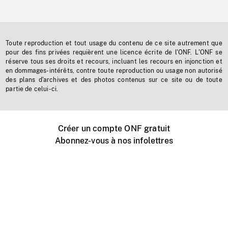
Toute reproduction et tout usage du contenu de ce site autrement que
pour des fins privées requièrent une licence écrite de l'ONF. L'ONF se
réserve tous ses droits et recours, incluant les recours en injonction et
en dommages-intérêts, contre toute reproduction ou usage non autorisé
des plans d'archives et des photos contenus sur ce site ou de toute
partie de celui-ci.
Créer un compte ONF gratuit
Abonnez-vous à nos infolettres
Événements ONF près de chez vous
Créer avec l’ONF
Organiser une projection publique
À propos de ce site
Centre d'aide