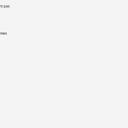
nt pas
ermes