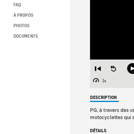
FAQ
À PROPOS
PHOTOS
DOCUMENTS
Restart
Seek
from
backward
beginning
10
1x
Playback
seconds
Rate
DESCRIPTION
PG, à travers des v
motocyclettes qui s
DÉTAILS