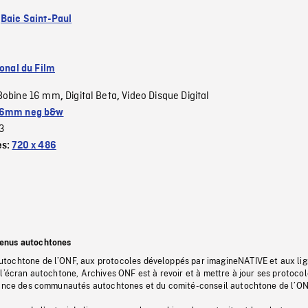
:
Baie Saint-Paul
ional du Film
Bobine 16 mm
Digital Beta
Video Disque Digital
,
,
6mm neg b&w
3
es:
720 x 486
tenus autochtones
tochtone de l’ONF, aux protocoles développés par imagineNATIVE et aux li
l’écran autochtone, Archives ONF est à revoir et à mettre à jour ses protoco
stance des communautés autochtones et du comité-conseil autochtone de l’ON