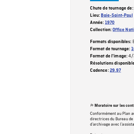
Chute de tournage de
Lieu:
Baie-Saint-Paul
Année:
1970
Collection:
Office Nat
Formats disponibles:
Format de tournage:
1
4/
Format de l'image:
Résolutions disponibl
Cadence:
29.97
Moratoire sur les con
Conformément au Plan au
directrices du Bureau de 
d’archivage avec l’assi