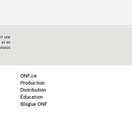
nt une
n et en
photos
ONF.ca
Production
Distribution
Éducation
Blogue ONF