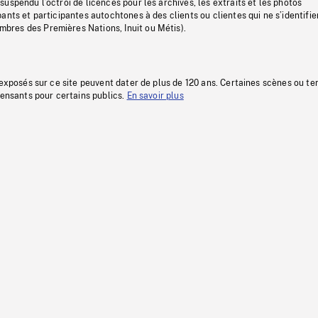
uspendu l’octroi de licences pour les archives, les extraits et les photos
ants et participantes autochtones à des clients ou clientes qui ne s’identifie
res des Premières Nations, Inuit ou Métis).
 exposés sur ce site peuvent dater de plus de 120 ans. Certaines scènes ou t
fensants pour certains publics.
En savoir plus