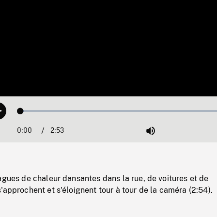
Loaded
:
Play
1.78%
0:00
Current
2:53
Duration
/
Mute
Time
agues de chaleur dansantes dans la rue, de voitures et de
'approchent et s'éloignent tour à tour de la caméra (2:54).