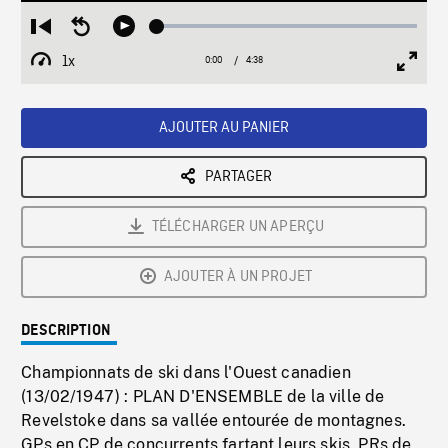
Loaded
:
Restart
Seek
Play
0.85%
from
backward
1x
0:00
Current
4:38
Duration
/
beginning
10
Playback
Full
Time
seconds
Rate
Scree
AJOUTER AU PANIER
PARTAGER
TÉLÉCHARGER UN APERÇU
AJOUTER À UN PROJET
DESCRIPTION
Championnats de ski dans l'Ouest canadien
(13/02/1947) : PLAN D'ENSEMBLE de la ville de
Revelstoke dans sa vallée entourée de montagnes.
GPs en CP de concurrents fartant leurs skis. PRs de