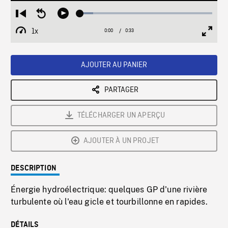
Loaded
:
Restart
Seek
Play
10.08%
from
backward
1x
0:00
Current
0:33
Duration
/
beginning
10
Playback
Full
Time
seconds
Rate
Scree
AJOUTER AU PANIER
PARTAGER
TÉLÉCHARGER UN APERÇU
AJOUTER À UN PROJET
DESCRIPTION
Énergie hydroélectrique: quelques GP d'une rivière
turbulente où l'eau gicle et tourbillonne en rapides.
DÉTAILS