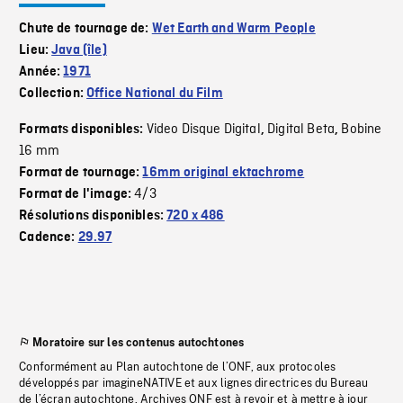
Chute de tournage de:
Wet Earth and Warm People
Lieu:
Java (île)
Année:
1971
Collection:
Office National du Film
Video Disque Digital
Digital Beta
Bobine
Formats disponibles:
,
,
16 mm
Format de tournage:
16mm original ektachrome
4/3
Format de l'image:
Résolutions disponibles:
720 x 486
Cadence:
29.97
Moratoire sur les contenus autochtones
Conformément au Plan autochtone de l’ONF, aux protocoles
développés par imagineNATIVE et aux lignes directrices du Bureau
de l’écran autochtone, Archives ONF est à revoir et à mettre à jour