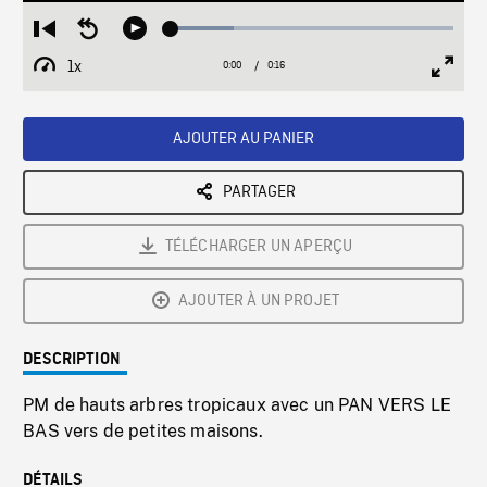
Loaded
:
Restart
Seek
Play
22.17%
from
backward
1x
0:00
Current
0:16
Duration
/
beginning
10
Playback
Full
Time
seconds
Rate
Scree
AJOUTER AU PANIER
PARTAGER
TÉLÉCHARGER UN APERÇU
AJOUTER À UN PROJET
DESCRIPTION
PM de hauts arbres tropicaux avec un PAN VERS LE
BAS vers de petites maisons.
DÉTAILS