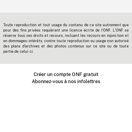
Toute reproduction et tout usage du contenu de ce site autrement que
pour des fins privées requièrent une licence écrite de l'ONF. L'ONF se
réserve tous ses droits et recours, incluant les recours en injonction et
en dommages-intérêts, contre toute reproduction ou usage non autorisé
des plans d'archives et des photos contenus sur ce site ou de toute
partie de celui-ci.
Créer un compte ONF gratuit
Abonnez-vous à nos infolettres
Événements ONF près de chez vous
Créer avec l’ONF
Organiser une projection publique
À propos de ce site
Centre d'aide