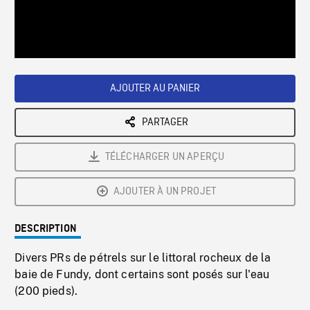
/
Loaded
:
Playback
0%
Rate
AJOUTER AU PANIER
PARTAGER
TÉLÉCHARGER UN APERÇU
AJOUTER À UN PROJET
DESCRIPTION
Divers PRs de pétrels sur le littoral rocheux de la
baie de Fundy, dont certains sont posés sur l'eau
(200 pieds).