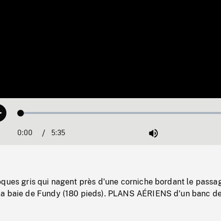
Loaded
:
Play
1.22%
0:00
Current
5:35
Duration
/
Mute
Time
oques gris qui nagent près d'une corniche bordant le passa
la baie de Fundy (180 pieds). PLANS AÉRIENS d'un banc d