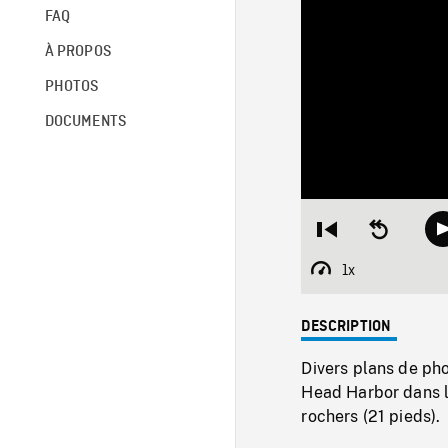
FAQ
À PROPOS
PHOTOS
DOCUMENTS
Restart
Seek
from
backward
beginning
10
1x
Playback
seconds
Rate
DESCRIPTION
Divers plans de ph
Head Harbor dans 
rochers (21 pieds).