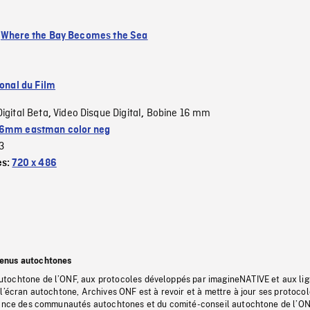
:
Where the Bay Becomes the Sea
ional du Film
Digital Beta
Video Disque Digital
Bobine 16 mm
,
,
6mm eastman color neg
3
es:
720 x 486
tenus autochtones
tochtone de l’ONF, aux protocoles développés par imagineNATIVE et aux li
l’écran autochtone, Archives ONF est à revoir et à mettre à jour ses protoco
stance des communautés autochtones et du comité-conseil autochtone de l’ON