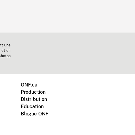
nt une
n et en
photos
ONF.ca
Production
Distribution
Éducation
Blogue ONF