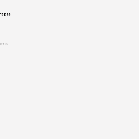
nt pas
ermes