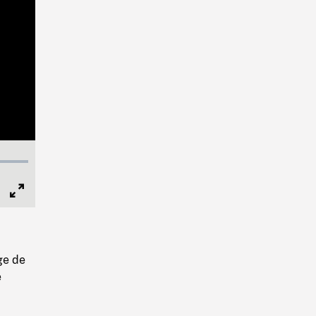
Full
Screen
ge de
e