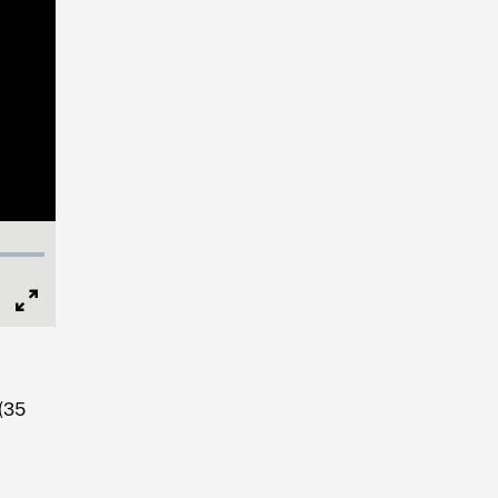
Full
Screen
 (35