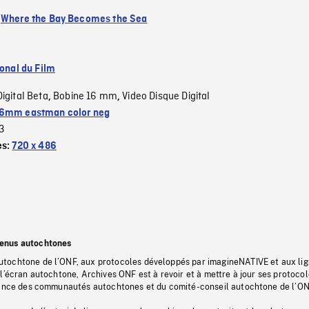
:
Where the Bay Becomes the Sea
ional du Film
Digital Beta
Bobine 16 mm
Video Disque Digital
,
,
6mm eastman color neg
3
es:
720 x 486
tenus autochtones
tochtone de l’ONF, aux protocoles développés par imagineNATIVE et aux li
l’écran autochtone, Archives ONF est à revoir et à mettre à jour ses protoco
stance des communautés autochtones et du comité-conseil autochtone de l’ON