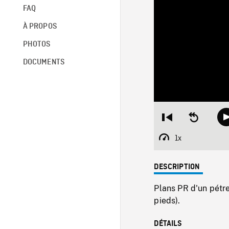
FAQ
À PROPOS
PHOTOS
DOCUMENTS
Restart
Seek
from
backward
beginning
10
1x
Playback
seconds
Rate
DESCRIPTION
Plans PR d'un pétr
pieds).
DÉTAILS