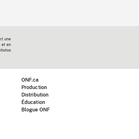
nt une
n et en
photos
ONF.ca
Production
Distribution
Éducation
Blogue ONF