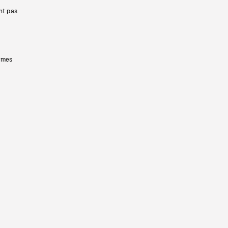
nt pas
ermes