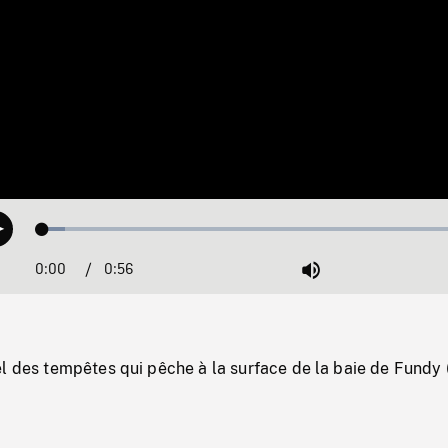
Loaded
:
Play
5.15%
0:00
Current
0:56
Duration
/
Mute
Time
el des tempêtes qui pêche à la surface de la baie de Fundy