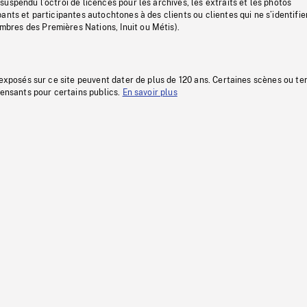
uspendu l’octroi de licences pour les archives, les extraits et les photos
ants et participantes autochtones à des clients ou clientes qui ne s’identifie
res des Premières Nations, Inuit ou Métis).
 exposés sur ce site peuvent dater de plus de 120 ans. Certaines scènes ou t
fensants pour certains publics.
En savoir plus