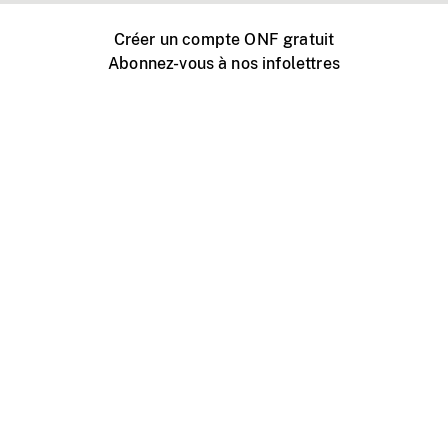
Créer un compte ONF gratuit
Abonnez-vous à nos infolettres
Événements ONF près de chez vous
Créer avec l’ONF
Organiser une projection publique
À propos de ce site
Centre d'aide
Contactez-nous
Espace Média
Emplois
ONF.ca
Production
Distribution
Éducation