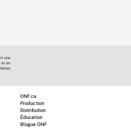
nt une
n et en
photos
ONF.ca
Production
Distribution
Éducation
Blogue ONF