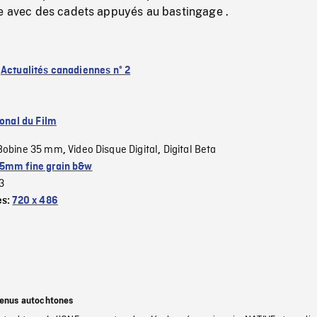
te avec des cadets appuyés au bastingage .
:
Actualités canadiennes nº 2
ional du Film
Bobine 35 mm
Video Disque Digital
Digital Beta
,
,
5mm fine grain b&w
3
es:
720 x 486
tenus autochtones