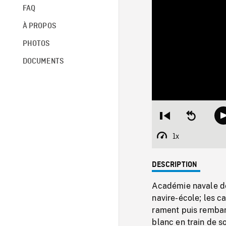
FAQ
À PROPOS
PHOTOS
DOCUMENTS
Restart
Seek
from
backward
beginning
10
1x
Playback
seconds
Rate
DESCRIPTION
Académie navale de
navire-école; les ca
rament puis rembar
blanc en train de s