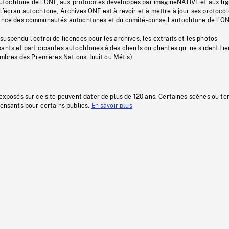
tochtone de l’ONF, aux protocoles développés par imagineNATIVE et aux li
l’écran autochtone, Archives ONF est à revoir et à mettre à jour ses protoco
stance des communautés autochtones et du comité-conseil autochtone de l’ON
uspendu l’octroi de licences pour les archives, les extraits et les photos
ants et participantes autochtones à des clients ou clientes qui ne s’identifie
res des Premières Nations, Inuit ou Métis).
 exposés sur ce site peuvent dater de plus de 120 ans. Certaines scènes ou t
fensants pour certains publics.
En savoir plus