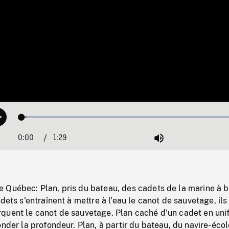
Loaded
:
Play
2.46%
0:00
Current
1:29
Duration
/
Mute
Time
 Québec: Plan, pris du bateau, des cadets de la marine à 
dets s'entraînent à mettre à l'eau le canot de sauvetage, ils
quent le canot de sauvetage. Plan caché d'un cadet en un
onder la profondeur. Plan, à partir du bateau, du navire-écol