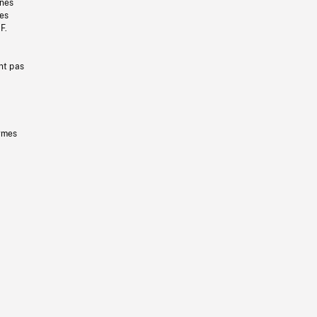
gnes
les
F.
nt pas
ermes