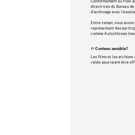
Conformément au Plan au
directrices du Bureau de 
d’archivage avec l’assi
Entre-temps, nous avons s
représentant des particip
comme Autochtones (memb
Contenu sensible?
Les films et les archives
reliés pourraient être of