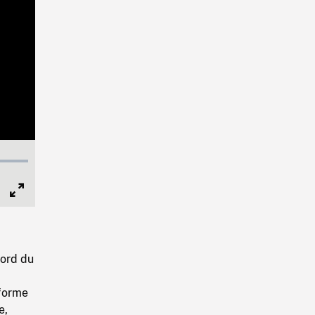
Full
Screen
bord du
iforme
e,