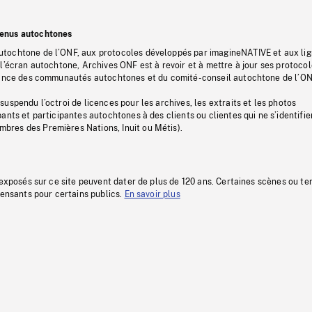
tenus autochtones
tochtone de l’ONF, aux protocoles développés par imagineNATIVE et aux li
l’écran autochtone, Archives ONF est à revoir et à mettre à jour ses protoco
stance des communautés autochtones et du comité-conseil autochtone de l’ON
uspendu l’octroi de licences pour les archives, les extraits et les photos
ants et participantes autochtones à des clients ou clientes qui ne s’identifie
res des Premières Nations, Inuit ou Métis).
 exposés sur ce site peuvent dater de plus de 120 ans. Certaines scènes ou t
fensants pour certains publics.
En savoir plus