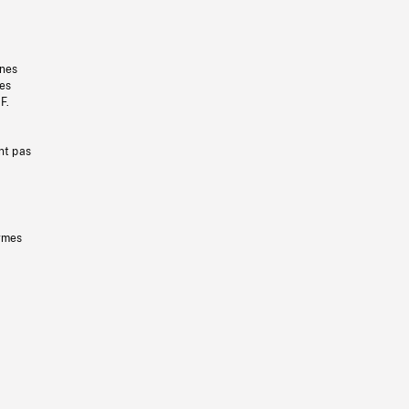
gnes
les
F.
nt pas
ermes