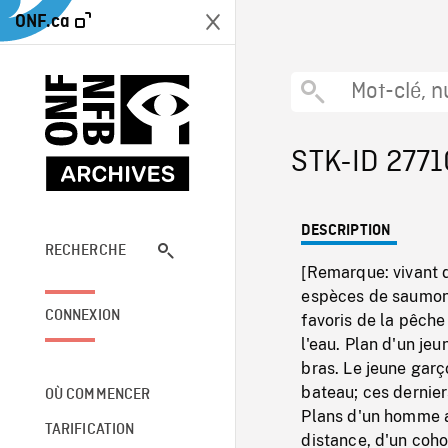
ONF.ca
STK-ID 2771
DESCRIPTION
RECHERCHE
[Remarque: vivant d
espèces de saumon 
CONNEXION
favoris de la pêche
l'eau. Plan d'un je
bras. Le jeune gar
bateau; ces dernier
OÙ COMMENCER
Plans d'un homme a
TARIFICATION
distance, d'un coho 