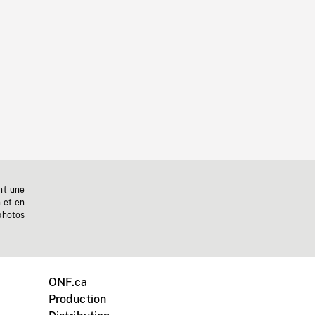
nt une
n et en
photos
ONF.ca
Production