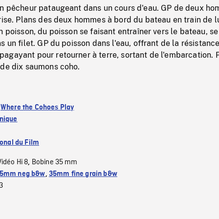
un pêcheur pataugeant dans un cours d'eau. GP de deux h
rise. Plans des deux hommes à bord du bateau en train de l
n poisson, du poisson se faisant entraîner vers le bateau, se
 un filet. GP du poisson dans l'eau, offrant de la résistance
agayant pour retourner à terre, sortant de l'embarcation. 
 de dix saumons coho.
:
Where the Cohoes Play
nique
ional du Film
Vidéo Hi 8
Bobine 35 mm
,
5mm neg b&w
,
35mm fine grain b&w
3