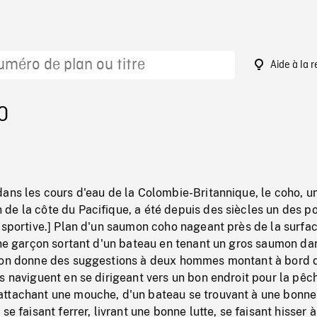
Aide à la 
0
ans les cours d'eau de la Colombie-Britannique, le coho, u
de la côte du Pacifique, a été depuis des siècles un des p
 sportive.] Plan d'un saumon coho nageant près de la surfa
une garçon sortant d'un bateau en tenant un gros saumon da
çon donne des suggestions à deux hommes montant à bord 
s naviguent en se dirigeant vers un bon endroit pour la pêc
ttachant une mouche, d'un bateau se trouvant à une bonne
se faisant ferrer, livrant une bonne lutte, se faisant hisser 