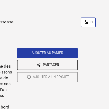
recherche
0
AJOUTER AU PANIER
PARTAGER
ne des
oissons
AJOUTER À UN PROJET
ce de
ns ses
d'un
he.
à bord