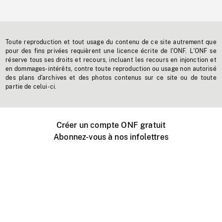
Toute reproduction et tout usage du contenu de ce site autrement que
pour des fins privées requièrent une licence écrite de l'ONF. L'ONF se
réserve tous ses droits et recours, incluant les recours en injonction et
en dommages-intérêts, contre toute reproduction ou usage non autorisé
des plans d'archives et des photos contenus sur ce site ou de toute
partie de celui-ci.
Créer un compte ONF gratuit
Abonnez-vous à nos infolettres
Événements ONF près de chez vous
Créer avec l’ONF
Organiser une projection publique
À propos de ce site
Centre d'aide