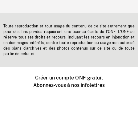
Toute reproduction et tout usage du contenu de ce site autrement que
pour des fins privées requièrent une licence écrite de l'ONF. L'ONF se
réserve tous ses droits et recours, incluant les recours en injonction et
en dommages-intérêts, contre toute reproduction ou usage non autorisé
des plans d'archives et des photos contenus sur ce site ou de toute
partie de celui-ci.
Créer un compte ONF gratuit
Abonnez-vous à nos infolettres
Événements ONF près de chez vous
Créer avec l’ONF
Organiser une projection publique
À propos de ce site
Centre d'aide