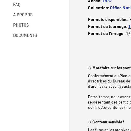
Année:
1987
FAQ
Collection:
Office Nat
À PROPOS
Formats disponibles:
PHOTOS
Format de tournage:
1
4/
Format de l'image:
DOCUMENTS
Moratoire sur les con
Conformément au Plan au
directrices du Bureau de 
d’archivage avec l’assi
Entre-temps, nous avons s
représentant des particip
comme Autochtones (memb
Contenu sensible?
Les films et les archives