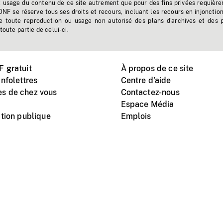
t usage du contenu de ce site autrement que pour des fins privées requière
'ONF se réserve tous ses droits et recours, incluant les recours en injonctio
e toute reproduction ou usage non autorisé des plans d'archives et des 
toute partie de celui-ci.
 gratuit
À propos de ce site
nfolettres
Centre d'aide
s de chez vous
Contactez-nous
Espace Média
tion publique
Emplois
Instagram
Vimeo
X
télé