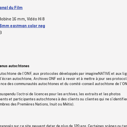
ional du Film
Bobine 16 mm
Vidéo Hi 8
,
6mm eastman color neg
3
tenus autochtones
tochtone de l’ONF, aux protocoles développés par imagineNATIVE et aux li
l’écran autochtone, Archives ONF est à revoir et à mettre à jour ses protoco
stance des communautés autochtones et du comité-conseil autochtone de l’ON
uspendu l’octroi de licences pour les archives, les extraits et les photos
ants et participantes autochtones à des clients ou clientes qui ne s’identifie
res des Premières Nations, Inuit ou Métis).
 exposés sur ce site peuvent dater de plus de 120 ans. Certaines scènes ou t