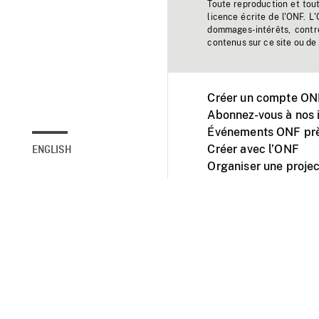
Toute reproduction et tou
licence écrite de l'ONF. L
dommages-intérêts, contr
contenus sur ce site ou de 
Créer un compte ONF
Abonnez-vous à nos i
Événements ONF prè
Créer avec l’ONF
ENGLISH
Organiser une projec
Facebook
Youtube
L'ONF sur mobile et 