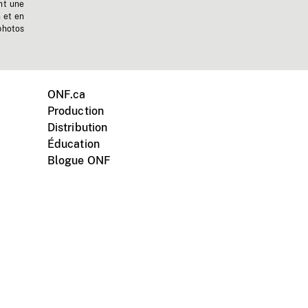
nt une
n et en
photos
ONF.ca
Production
Distribution
Éducation
Blogue ONF