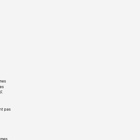
gnes
les
F.
nt pas
ermes