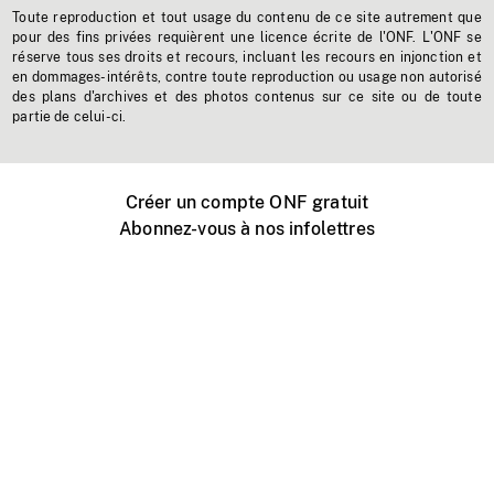
Toute reproduction et tout usage du contenu de ce site autrement que
pour des fins privées requièrent une licence écrite de l'ONF. L'ONF se
réserve tous ses droits et recours, incluant les recours en injonction et
en dommages-intérêts, contre toute reproduction ou usage non autorisé
des plans d'archives et des photos contenus sur ce site ou de toute
partie de celui-ci.
Créer un compte ONF gratuit
Abonnez-vous à nos infolettres
Événements ONF près de chez vous
Créer avec l’ONF
Organiser une projection publique
À propos de ce site
Centre d'aide
Contactez-nous
Espace Média
Emplois