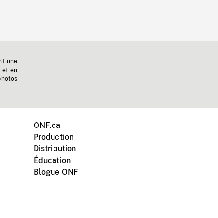
nt une
n et en
photos
ONF.ca
Production
Distribution
Éducation
Blogue ONF