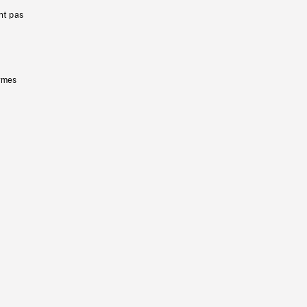
nt pas
ermes