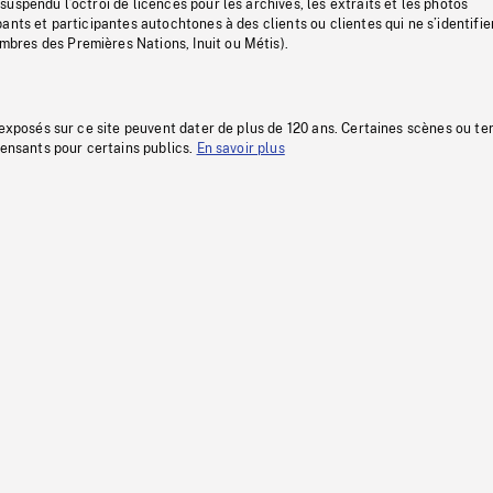
uspendu l’octroi de licences pour les archives, les extraits et les photos
ants et participantes autochtones à des clients ou clientes qui ne s’identifie
res des Premières Nations, Inuit ou Métis).
 exposés sur ce site peuvent dater de plus de 120 ans. Certaines scènes ou t
fensants pour certains publics.
En savoir plus