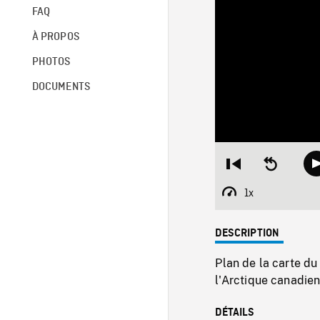
FAQ
À PROPOS
PHOTOS
DOCUMENTS
Restart
Seek
from
backward
beginning
10
1x
Playback
seconds
Rate
DESCRIPTION
Plan de la carte d
l'Arctique canadien
DÉTAILS