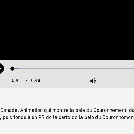
Loaded
:
Play
4.89%
0:00
Current
0:46
Duration
/
Mute
Time
u Canada. Animation qui montre la baie du Couronnement, d
, puis fondu à un PR de la carte de la baie du Couronnemen