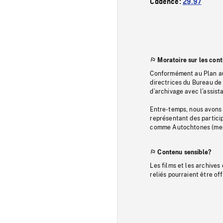
Cadence:
29.97
Moratoire sur les con
Conformément au Plan au
directrices du Bureau de 
d’archivage avec l’assi
Entre-temps, nous avons s
représentant des particip
comme Autochtones (memb
Contenu sensible?
Les films et les archives
reliés pourraient être of