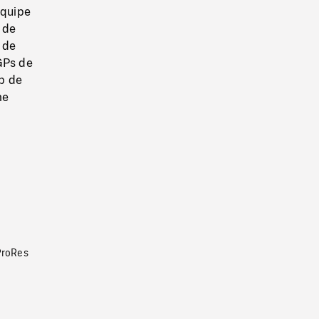
équipe
 de
e de
GPs de
p de
me
ProRes