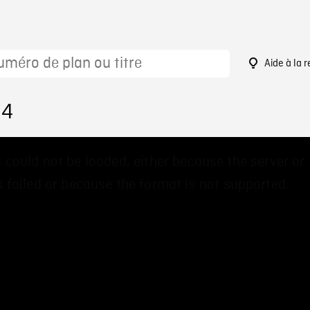
Aide à la 
94
 could not be loaded, either because the server or
 failed or because the format is not supported.