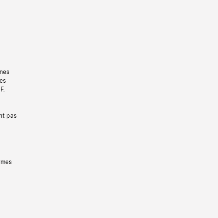
gnes
les
F.
nt pas
ermes