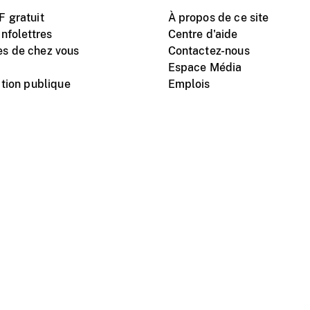
 gratuit
À propos de ce site
nfolettres
Centre d'aide
s de chez vous
Contactez-nous
Espace Média
tion publique
Emplois
Instagram
Vimeo
X
télé
titutionnel
Conditions d'utilisation
Protection des renseigne
nal du film du Canada