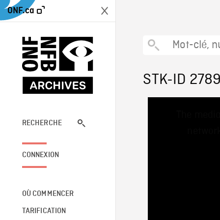
ONF.ca
STK-ID 278
This
The media
is
a
RECHERCHE
network
modal
window.
CONNEXION
OÙ COMMENCER
TARIFICATION