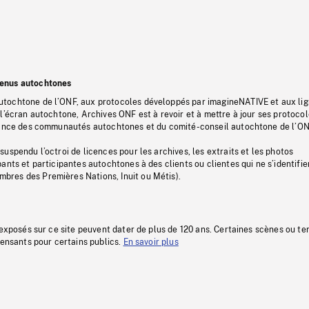
tenus autochtones
tochtone de l’ONF, aux protocoles développés par imagineNATIVE et aux li
l’écran autochtone, Archives ONF est à revoir et à mettre à jour ses protoco
stance des communautés autochtones et du comité-conseil autochtone de l’ON
uspendu l’octroi de licences pour les archives, les extraits et les photos
ants et participantes autochtones à des clients ou clientes qui ne s’identifie
res des Premières Nations, Inuit ou Métis).
 exposés sur ce site peuvent dater de plus de 120 ans. Certaines scènes ou t
fensants pour certains publics.
En savoir plus