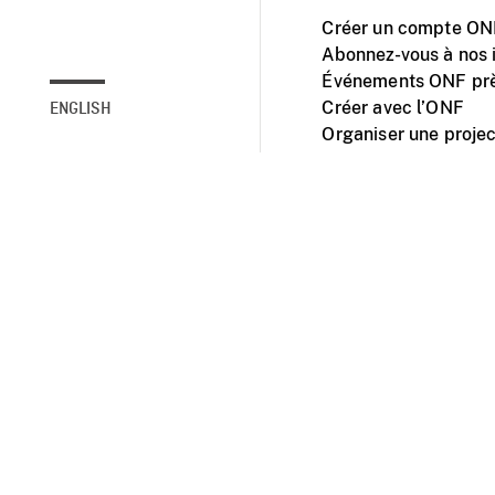
Créer un compte ONF
Abonnez-vous à nos i
Événements ONF prè
Créer avec l’ONF
ENGLISH
Organiser une projec
Facebook
Youtube
L'ONF sur mobile et 
Accessibilité
Site ins
© 2025 Office natio