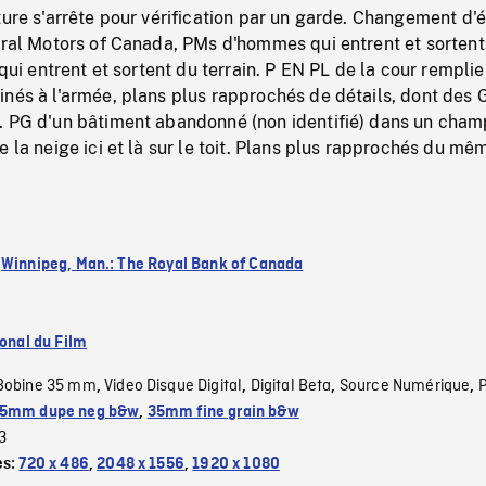
ture s'arrête pour vérification par un garde. Changement d'
eral Motors of Canada, PMs d'hommes qui entrent et sortent
 qui entrent et sortent du terrain. P EN PL de la cour rempli
nés à l'armée, plans plus rapprochés de détails, dont des 
. PG d'un bâtiment abandonné (non identifié) dans un cham
e la neige ici et là sur le toit. Plans plus rapprochés du mê
:
Winnipeg, Man.: The Royal Bank of Canada
ional du Film
Bobine 35 mm
Video Disque Digital
Digital Beta
Source Numérique
,
,
,
,
5mm dupe neg b&w
,
35mm fine grain b&w
3
es:
720 x 486
,
2048 x 1556
,
1920 x 1080