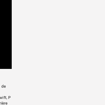
Playback
Rate
 de
ift, P
rière