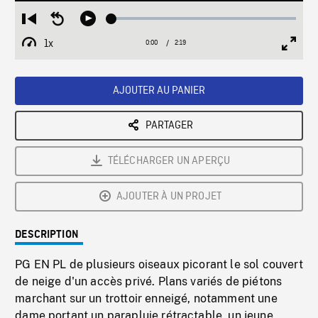
Loaded
:
Restart
Seek
Play
2.23%
from
backward
1x
0:00
Current
2:19
Duration
/
beginning
10
Playback
Full
Time
seconds
Rate
Scree
AJOUTER AU PANIER
PARTAGER
TÉLÉCHARGER UN APERÇU
AJOUTER À UN PROJET
DESCRIPTION
PG EN PL de plusieurs oiseaux picorant le sol couvert
de neige d'un accès privé. Plans variés de piétons
marchant sur un trottoir enneigé, notamment une
dame portant un parapluie rétractable, un jeune