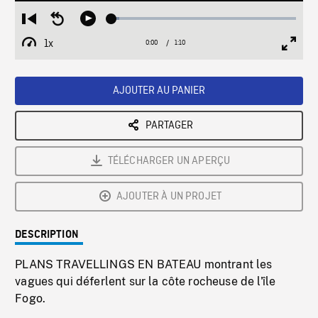
Loaded
:
Restart
Seek
Play
4.11%
from
backward
1x
0:00
Current
1:10
Duration
/
beginning
10
Playback
Full
Time
seconds
Rate
Scree
AJOUTER AU PANIER
PARTAGER
TÉLÉCHARGER UN APERÇU
AJOUTER À UN PROJET
DESCRIPTION
PLANS TRAVELLINGS EN BATEAU montrant les
vagues qui déferlent sur la côte rocheuse de l'île
Fogo.