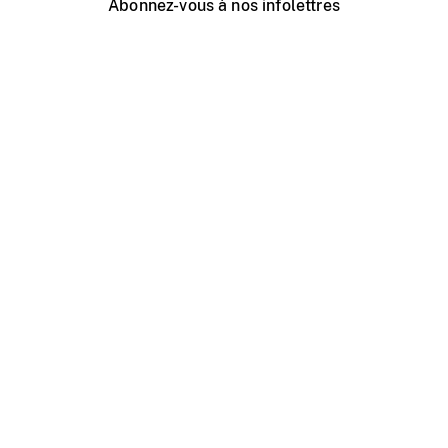
Abonnez-vous à nos infolettres
Événements ONF près de chez vous
Créer avec l’ONF
Organiser une projection publique
À propos de ce site
Centre d'aide
Contactez-nous
Espace Média
Emplois
ONF.ca
Production
Distribution
Éducation
Blogue ONF