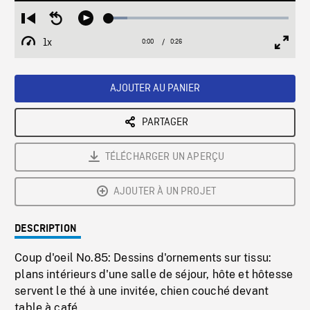
Loaded
:
Restart
Seek
Play
10.44%
from
backward
1x
0:00
Current
0:26
Duration
/
beginning
10
Playback
Full
Time
seconds
Rate
Scree
AJOUTER AU PANIER
PARTAGER
TÉLÉCHARGER UN APERÇU
AJOUTER À UN PROJET
DESCRIPTION
Coup d'oeil No.85: Dessins d'ornements sur tissu:
plans intérieurs d'une salle de séjour, hôte et hôtesse
servent le thé à une invitée, chien couché devant
table à café.