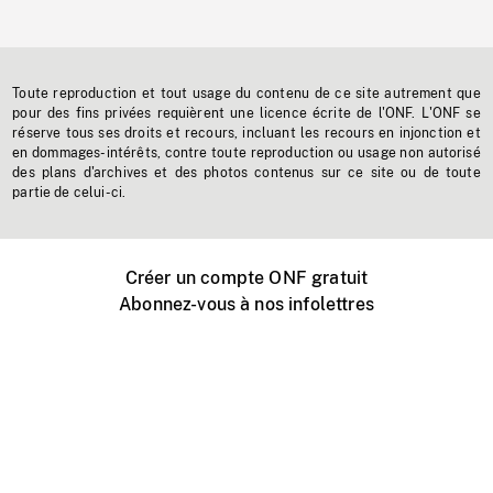
Toute reproduction et tout usage du contenu de ce site autrement que
pour des fins privées requièrent une licence écrite de l'ONF. L'ONF se
réserve tous ses droits et recours, incluant les recours en injonction et
en dommages-intérêts, contre toute reproduction ou usage non autorisé
des plans d'archives et des photos contenus sur ce site ou de toute
partie de celui-ci.
Créer un compte ONF gratuit
Abonnez-vous à nos infolettres
Événements ONF près de chez vous
Créer avec l’ONF
Organiser une projection publique
À propos de ce site
Centre d'aide