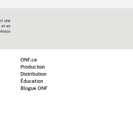
nt une
n et en
photos
ONF.ca
Production
Distribution
Éducation
Blogue ONF