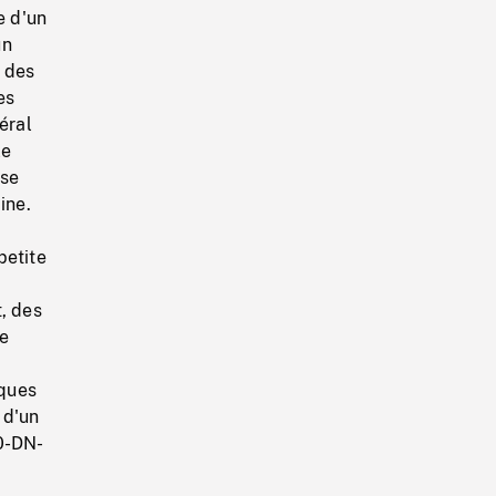
e d'un
un
c des
es
éral
le
 se
ine.
n
petite
, des
ue
rques
 d'un
0-DN-