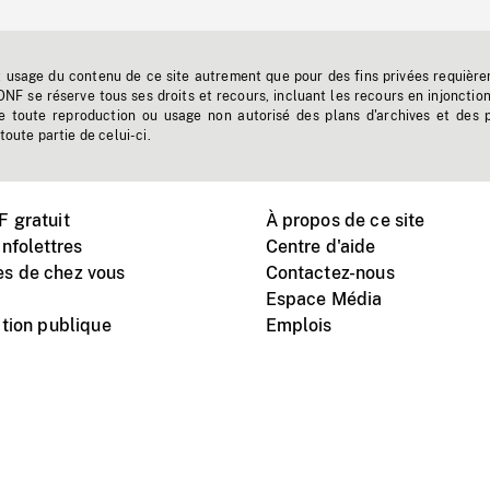
t usage du contenu de ce site autrement que pour des fins privées requière
'ONF se réserve tous ses droits et recours, incluant les recours en injonctio
e toute reproduction ou usage non autorisé des plans d'archives et des 
toute partie de celui-ci.
 gratuit
À propos de ce site
nfolettres
Centre d'aide
s de chez vous
Contactez-nous
Espace Média
tion publique
Emplois
Instagram
Vimeo
X
télé