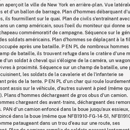
n aperçoit la ville de New York en arrière-plan. Vue latéral
es et d'un ballon de barrage. Plan d'hommes débarquant d'
, ils fourmillent sur le quai. Plan de civils s'entraînant ave
ans un camp américain, sous l'oeil du moniteur qui donne s
n chapeau commémoratif de campagne. Séquence sur le gén
des soldats américains. Plan d'hommes se déplaçant à la fi
noccupée après une bataille. P EN PL de nombreux hommes
amp de bataille, ils trouvent refuge dans le cratère d'une m
te d'un soldat à cheval qui s'éloigne de la caméra, un wago
ivres à proximité. Séquence sur un champ de bataille, une 
isinent, les soldats de la cavalerie et de l'infanterie se
nt près de la tente. P EN PL d'un char qui roule lourdement
sont assis sur le véhicule, d'autres suivent à pied (même q
. Plans d'hommes déchargeant de gros obus d'un camion.
hommes chargeant des avant-trains, déchargeant des remo
. PAN d'un camion enfoncé dans la boue jusqu'aux essieux,
oincé dans la boue (même que NFB1910-FG-14-51, NFB191
homme pataugeant dans un trou d'eau sur une route, ses