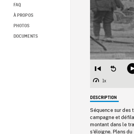
FAQ
À PROPOS
PHOTOS
DOCUMENTS
Restart
Seek
from
backward
beginning
10
1x
Playback
seconds
Rate
DESCRIPTION
Séquence sur des 
campagne et défila
montant dans le trai
s'éloigne. Plans du