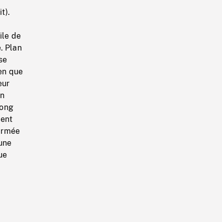
t).
ile de
. Plan
se
ien que
eur
an
long
ment
armée
une
ue