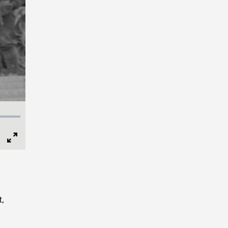
Full
Screen
t,