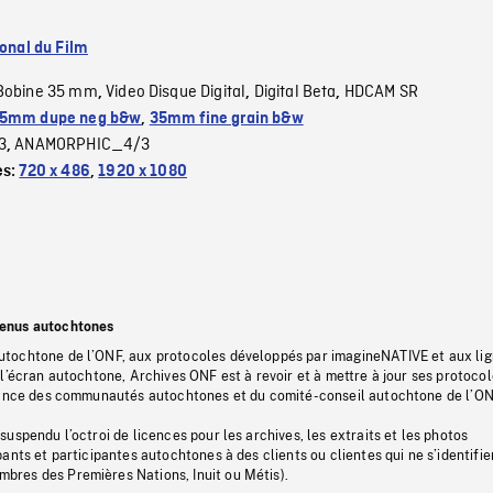
ional du Film
Bobine 35 mm
Video Disque Digital
Digital Beta
HDCAM SR
,
,
,
5mm dupe neg b&w
,
35mm fine grain b&w
3
ANAMORPHIC_4/3
,
es:
720 x 486
,
1920 x 1080
tenus autochtones
tochtone de l’ONF, aux protocoles développés par imagineNATIVE et aux li
l’écran autochtone, Archives ONF est à revoir et à mettre à jour ses protoco
stance des communautés autochtones et du comité-conseil autochtone de l’ON
uspendu l’octroi de licences pour les archives, les extraits et les photos
ants et participantes autochtones à des clients ou clientes qui ne s’identifie
res des Premières Nations, Inuit ou Métis).