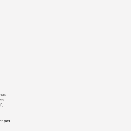
gnes
les
F.
nt pas