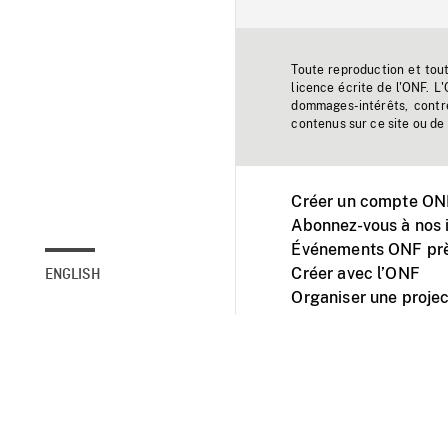
Toute reproduction et tou
licence écrite de l'ONF. L
dommages-intérêts, contr
contenus sur ce site ou de 
Créer un compte ONF
Abonnez-vous à nos i
Événements ONF prè
Créer avec l’ONF
ENGLISH
Organiser une projec
Facebook
Youtube
L'ONF sur mobile et 