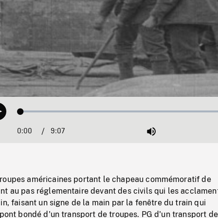
Loaded
:
Play
0.41%
0:00
Current
9:07
Duration
/
Mute
Time
troupes américaines portant le chapeau commémoratif de
nt au pas réglementaire devant des civils qui les acclamen
n, faisant un signe de la main par la fenêtre du train qui
 pont bondé d'un transport de troupes. PG d'un transport de