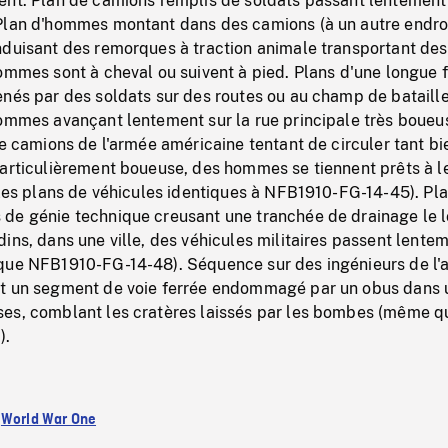
ent. Plan de camions remplis de soldats passant lentement
Plan d'hommes montant dans des camions (à un autre endroi
nduisant des remorques à traction animale transportant des
ommes sont à cheval ou suivent à pied. Plans d'une longue f
nés par des soldats sur des routes ou au champ de bataille
hommes avançant lentement sur la rue principale très boueu
de camions de l'armée américaine tentant de circuler tant b
particulièrement boueuse, des hommes se tiennent prêts à l
 les plans de véhicules identiques à NFB1910-FG-14-45). Pl
de génie technique creusant une tranchée de drainage le 
ins, dans une ville, des véhicules militaires passent lente
que NFB1910-FG-14-48). Séquence sur des ingénieurs de l'
t un segment de voie ferrée endommagé par un obus dans 
es, comblant les cratères laissés par les bombes (même q
).
:
World War One