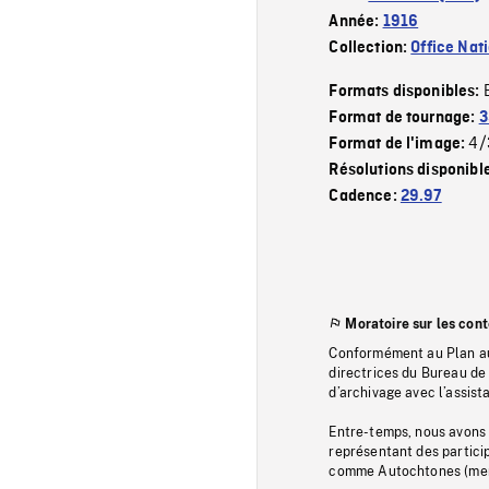
Année:
1916
Collection:
Office Nat
Formats disponibles:
Format de tournage:
3
4/
Format de l'image:
Résolutions disponibl
Cadence:
29.97
Moratoire sur les con
Conformément au Plan au
directrices du Bureau de 
d’archivage avec l’assi
Entre-temps, nous avons s
représentant des particip
comme Autochtones (memb