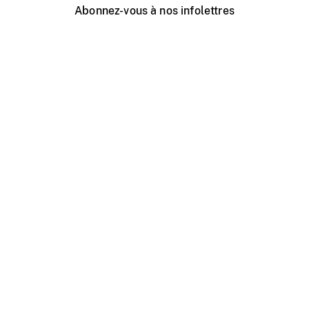
Abonnez-vous à nos infolettres
Événements ONF près de chez vous
Créer avec l’ONF
Organiser une projection publique
À propos de ce site
Centre d'aide
Contactez-nous
Espace Média
Emplois
ONF.ca
Production
Distribution
Éducation
Blogue ONF