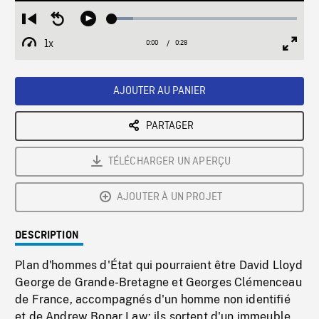
Loaded
:
Restart
Seek
Play
11.33%
from
backward
1x
0:00
Current
0:28
Duration
/
beginning
10
Playback
Full
Time
seconds
Rate
Scree
AJOUTER AU PANIER
PARTAGER
TÉLÉCHARGER UN APERÇU
AJOUTER À UN PROJET
DESCRIPTION
Plan d'hommes d'État qui pourraient être David Lloyd
George de Grande-Bretagne et Georges Clémenceau
de France, accompagnés d'un homme non identifié
et de Andrew Bonar Law: ils sortent d'un immeuble