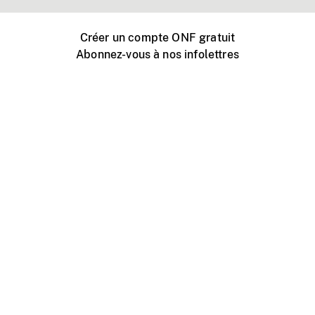
Créer un compte ONF gratuit
Abonnez-vous à nos infolettres
Événements ONF près de chez vous
Créer avec l’ONF
Organiser une projection publique
À propos de ce site
Centre d'aide
Contactez-nous
Espace Média
Emplois
ONF.ca
Production
Distribution