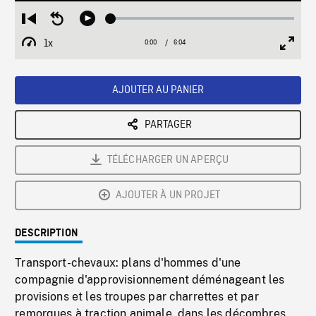
Loaded
:
Restart
Seek
Play
0.62%
from
backward
1x
0:00
Current
6:04
Duration
/
beginning
10
Playback
Full
Time
seconds
Rate
Scree
AJOUTER AU PANIER
PARTAGER
TÉLÉCHARGER UN APERÇU
AJOUTER À UN PROJET
DESCRIPTION
Transport-chevaux: plans d'hommes d'une
compagnie d'approvisionnement déménageant les
provisions et les troupes par charrettes et par
remorques à traction animale, dans les décombres,