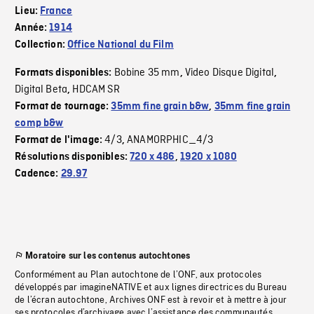
Lieu:
France
Année:
1914
Collection:
Office National du Film
Bobine 35 mm
Video Disque Digital
Formats disponibles:
,
,
Digital Beta
HDCAM SR
,
Format de tournage:
35mm fine grain b&w
,
35mm fine grain
comp b&w
4/3
ANAMORPHIC_4/3
Format de l'image:
,
Résolutions disponibles:
720 x 486
,
1920 x 1080
Cadence:
29.97
Moratoire sur les contenus autochtones
Conformément au Plan autochtone de l’ONF, aux protocoles
développés par imagineNATIVE et aux lignes directrices du Bureau
de l’écran autochtone, Archives ONF est à revoir et à mettre à jour
ses protocoles d’archivage avec l’assistance des communautés