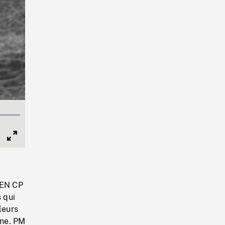
Full
Screen
 EN CP
s qui
leurs
gne. PM