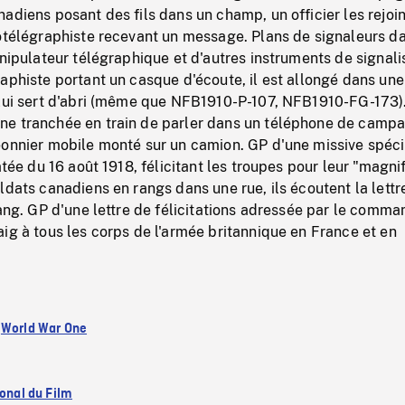
adiens posant des fils dans un champ, un officier les rejoin
iotélégraphiste recevant un message. Plans de signaleurs d
anipulateur télégraphique et d'autres instruments de signali
aphiste portant un casque d'écoute, il est allongé dans une
 lui sert d'abri (même que NFB1910-P-107, NFB1910-FG-173)
e tranchée en train de parler dans un téléphone de camp
eonnier mobile monté sur un camion. GP d'une missive spéci
atée du 16 août 1918, félicitant les troupes pour leur "magni
ldats canadiens en rangs dans une rue, ils écoutent la lettre
rang. GP d'une lettre de félicitations adressée par le comm
ig à tous les corps de l'armée britannique en France et en
:
World War One
ional du Film