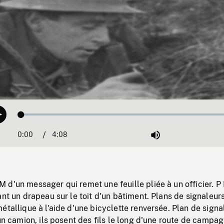
Loaded
:
Play
1.24%
0:00
Current
4:08
Duration
/
Mute
Time
d'un messager qui remet une feuille pliée à un officier. P
ant un drapeau sur le toit d'un bâtiment. Plans de signaleur
étallique à l'aide d'une bicyclette renversée. Plan de signa
 un camion, ils posent des fils le long d'une route de campa