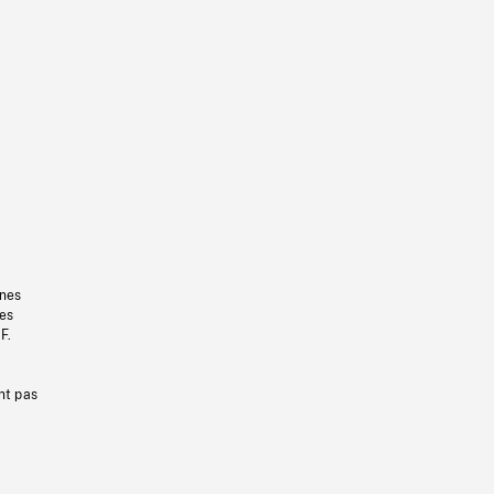
gnes
les
F.
nt pas