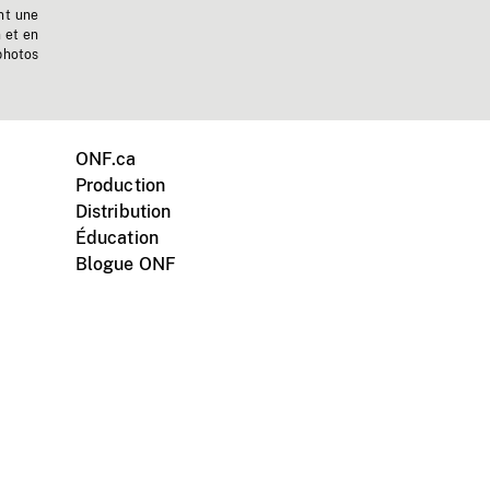
nt une
n et en
photos
ONF.ca
Production
Distribution
Éducation
Blogue ONF