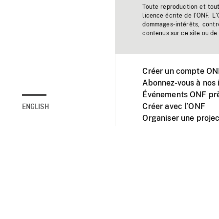
Toute reproduction et tou
licence écrite de l'ONF. L
dommages-intérêts, contr
contenus sur ce site ou de 
Créer un compte ONF
Abonnez-vous à nos i
Événements ONF prè
Créer avec l’ONF
ENGLISH
Organiser une projec
Facebook
Youtube
L'ONF sur mobile et 