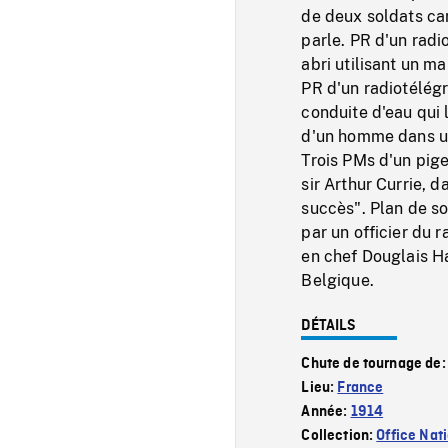
de deux soldats can
parle. PR d'un rad
abri utilisant un m
PR d'un radiotélégr
conduite d'eau qui
d'un homme dans un
Trois PMs d'un pig
sir Arthur Currie, d
succès". Plan de so
par un officier du 
en chef Douglais Ha
Belgique.
DÉTAILS
Chute de tournage de
Lieu:
France
Année:
1914
Collection:
Office Nat