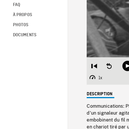
FAQ
À PROPOS
PHOTOS
DOCUMENTS
Restart
Seek
from
backward
beginning
10
1x
Playback
seconds
Rate
DESCRIPTION
Communications: PM 
d'un signaleur agit
embobinent du fil m
en chariot tiré par