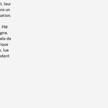
t, leur
ans un
sation.
. PM
agne.
ale de
fique
, lue
andant