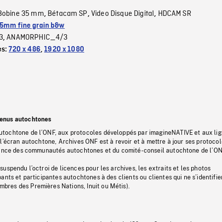
Bobine 35 mm
Bétacam SP
Video Disque Digital
HDCAM SR
,
,
,
5mm fine grain b&w
3
ANAMORPHIC_4/3
,
es:
720 x 486
,
1920 x 1080
tenus autochtones
tochtone de l’ONF, aux protocoles développés par imagineNATIVE et aux li
l’écran autochtone, Archives ONF est à revoir et à mettre à jour ses protoco
stance des communautés autochtones et du comité-conseil autochtone de l’ON
uspendu l’octroi de licences pour les archives, les extraits et les photos
ants et participantes autochtones à des clients ou clientes qui ne s’identifie
res des Premières Nations, Inuit ou Métis).