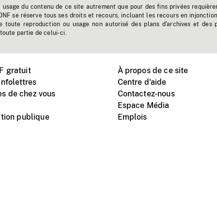
t usage du contenu de ce site autrement que pour des fins privées requière
'ONF se réserve tous ses droits et recours, incluant les recours en injonctio
e toute reproduction ou usage non autorisé des plans d'archives et des 
toute partie de celui-ci.
 gratuit
À propos de ce site
nfolettres
Centre d'aide
s de chez vous
Contactez-nous
Espace Média
tion publique
Emplois
Instagram
Vimeo
X
télé