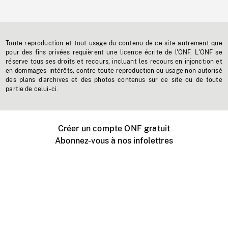
Toute reproduction et tout usage du contenu de ce site autrement que
pour des fins privées requièrent une licence écrite de l'ONF. L'ONF se
réserve tous ses droits et recours, incluant les recours en injonction et
en dommages-intérêts, contre toute reproduction ou usage non autorisé
des plans d'archives et des photos contenus sur ce site ou de toute
partie de celui-ci.
Créer un compte ONF gratuit
Abonnez-vous à nos infolettres
Événements ONF près de chez vous
Créer avec l’ONF
Organiser une projection publique
À propos de ce site
Centre d'aide