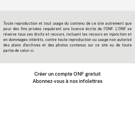
Toute reproduction et tout usage du contenu de ce site autrement que
pour des fins privées requièrent une licence écrite de l'ONF. L'ONF se
réserve tous ses droits et recours, incluant les recours en injonction et
en dommages-intérêts, contre toute reproduction ou usage non autorisé
des plans d'archives et des photos contenus sur ce site ou de toute
partie de celui-ci.
Créer un compte ONF gratuit
Abonnez-vous à nos infolettres
Événements ONF près de chez vous
Créer avec l’ONF
Organiser une projection publique
À propos de ce site
Centre d'aide