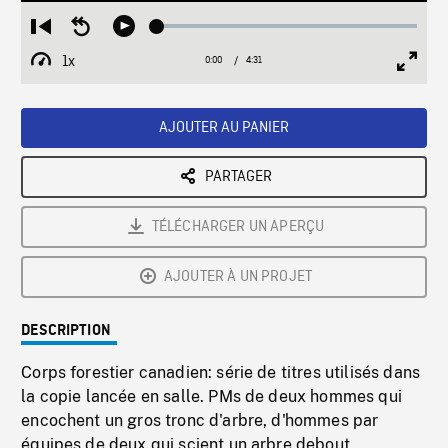
Loaded
:
Restart
Seek
Play
0.83%
from
backward
1x
0:00
Current
4:31
Duration
/
beginning
10
Playback
Full
Time
seconds
Rate
Scree
AJOUTER AU PANIER
PARTAGER
TÉLÉCHARGER UN APERÇU
AJOUTER À UN PROJET
DESCRIPTION
Corps forestier canadien: série de titres utilisés dans
la copie lancée en salle. PMs de deux hommes qui
encochent un gros tronc d'arbre, d'hommes par
équipes de deux qui scient un arbre debout,